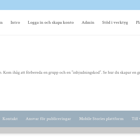
m
Intro
Logga in och skapa konto
Admin
Stöd i verktyg
Pl
p. Kom ihåg att förbereda en grupp och en ”inbjudningskod”. Se hur du skapar en 
Kontakt
Ansvar för publiceringar
Mobile Stories plattform
Till