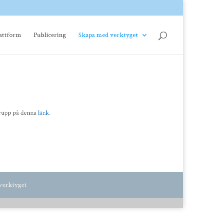
attform
Publicering
Skapa med verktyget
grupp på denna
länk
.
 verktyget