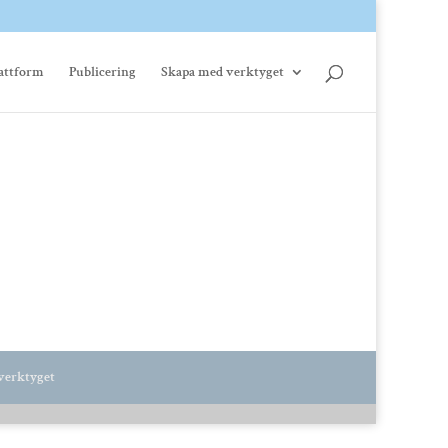
attform
Publicering
Skapa med verktyget
 verktyget