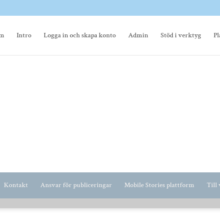
m
Intro
Logga in och skapa konto
Admin
Stöd i verktyg
Pl
Kontakt
Ansvar för publiceringar
Mobile Stories plattform
Till